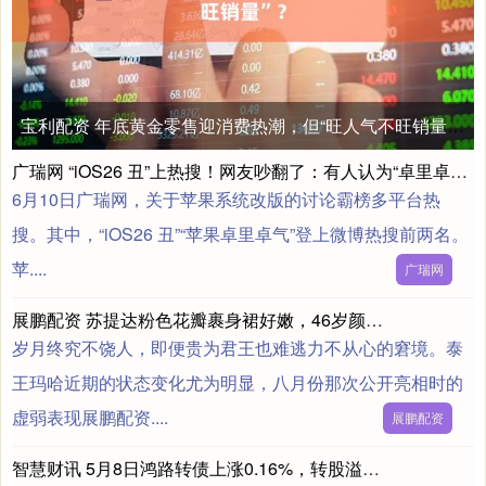
宝利配资 年底黄金零售迎消费热潮，但“旺人气不旺销量”？
广瑞网 “iOS26 丑”上热搜！网友吵翻了：有人认为“卓里卓气” 有人说“立体照片”好玩！
6月10日广瑞网，关于苹果系统改版的讨论霸榜多平台热
搜。其中，“iOS26 丑”“苹果卓里卓气”登上微博热搜前两名。
苹....
广瑞网
展鹏配资 苏提达粉色花瓣裹身裙好嫩，46岁颜值气质一流，秒杀泰王90后宠妃
岁月终究不饶人，即便贵为君王也难逃力不从心的窘境。泰
王玛哈近期的状态变化尤为明显，八月份那次公开亮相时的
虚弱表现展鹏配资....
展鹏配资
智慧财讯 5月8日鸿路转债上涨0.16%，转股溢价率94.12%