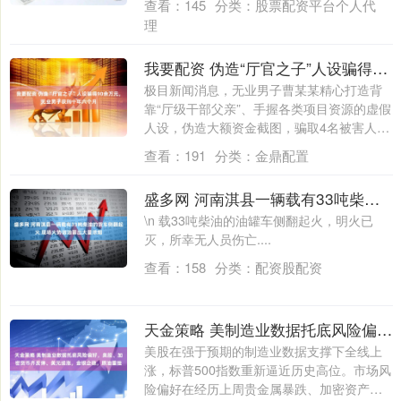
查看：
145
分类：
股票配资平台个人代
理
我要配资 伪造“厅官之子”人设骗得90余万元，无业男子获刑十年六个月
极目新闻消息，无业男子曹某某精心打造背
靠“厅级干部父亲”、手握各类项目资源的虚假
人设，伪造大额资金截图，骗取4名被害人
共....
查看：
191
分类：
金鼎配置
盛多网 河南淇县一辆载有33吨柴油的货车侧翻起火 现场火势汹汹冒出大量浓烟
\n 载33吨柴油的油罐车侧翻起火，明火已
灭，所幸无人员伤亡....
查看：
158
分类：
配资股配资
天金策略 美制造业数据托底风险偏好，美股、加密货币齐反弹、美元续涨，金银企稳，原油重挫
美股在强于预期的制造业数据支撑下全线上
涨，标普500指数重新逼近历史高位。市场风
险偏好在经历上周贵金属暴跌、加密资产剧