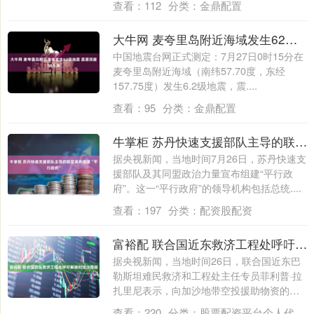
查看：
112
分类：
金鼎配置
大牛网 麦夸里岛附近海域发生62级地震 震源深度10千米
中国地震台网正式测定：7月27日0时15分在
麦夸里岛附近海域（南纬57.70度，东经
157.75度）发生6.2级地震，震....
查看：
95
分类：
金鼎配置
牛掌柜 苏丹快速支援部队主导的联盟宣布组建“平行政府”
据央视新闻，当地时间7月26日，苏丹快速支
援部队及其同盟政治力量宣布组建“平行政
府”。这一“平行政府”的领导机构包括总统....
查看：
197
分类：
配资股配资
富裕配 联合国近东救济工程处呼吁解除对加沙围困
据央视新闻，当地时间26日，联合国近东巴
勒斯坦难民救济和工程处主任专员菲利普·拉
扎里尼表示，向加沙地带空投援助物资的计
划....
查看：
220
分类：
股票配资平台个人代