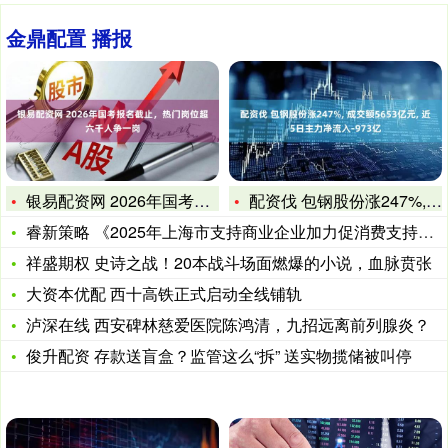
金鼎配置 播报
银易配资网 2026年国考报名截止，热门岗位超六千人争一岗
配资伐 包钢股份涨247%, 成交额5653亿元, 近5日主
睿新策略 《2025年上海市支持商业企业加力促消费支持资金（
祥盛期权 史诗之战！20本战斗场面燃爆的小说，血脉贲张
大资本优配 西十高铁正式启动全线铺轨
泸深在线 西安碑林慈爱医院陈鸿清，九招远离前列腺炎？
俊升配资 存款送盲盒？监管这么“拆” 送实物揽储被叫停