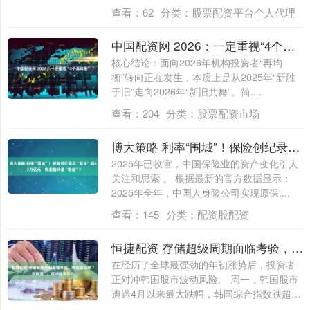
烈....
查看：
62
分类：
股票配资平台个人代理
中国配资网 2026：一定重视“4个再均衡”
核心结论：面向2026年机构投资者“再均
衡”转向正在发生，本质上是从2025年“新胜
于旧”走向2026年“新旧共舞”。简....
查看：
204
分类：
股票配资市场
博大策略 利率“围城”！保险创纪录年“吸金”超4.3万亿元，哪些险种最“吸金”？
2025年已收官，中国保险业的资产变化引人
关注和思索 。 根据最新的官方数据显示：
2025年全年，中国人身险公司实现原保....
查看：
145
分类：
配资股配资
恒捷配资 存储超级周期面临考验，韩股波动率“创新高”，对冲成本急升
在经历了全球最强劲的年初涨势后，投资者
正对冲韩国股市波动风险。 周一，韩国股市
遭遇4月以来最大跌幅，韩国综合指数跌超
5%....