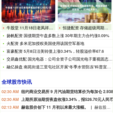
牛股堂 11月18日老凤祥黄金价格1293元/克
恒捷配资 存储超级周期面临考验，韩股波动率“创新高”，对冲成
扬帆配资 国债期货午盘多数上涨 30年期主力合约涨0.09%
火配资 多米尼加授权美国使用该国空军基地
富豪配资 5月8日洁美转债上涨0.34%，转股溢价率67.6
交易鑫优配 国光电器：公司全资子公司国光电子重视固态电池领域
融亿操盘 南苑街道三里屯社区开展“冬季水管防冻”科普宣传活动
全球股市快讯
02:30 AM
02:30 AM
02:13 AM
赫兹股价创下 11 月初以来最大涨幅。
赫兹股价创下 11 月初以来最大涨幅。