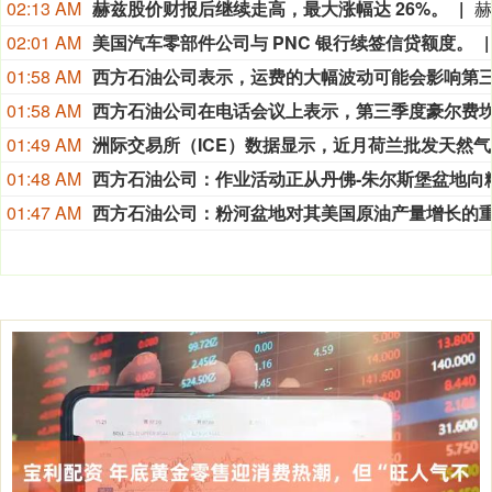
02:13 AM
赫兹股价财报后继续走高，最大涨幅达 26%。
02:01 AM
美国汽车零部件公司与 PNC 银行续签信贷额度。
01:58 AM
01:58 AM
01:49 AM
洲际
01:48 AM
01:47 AM