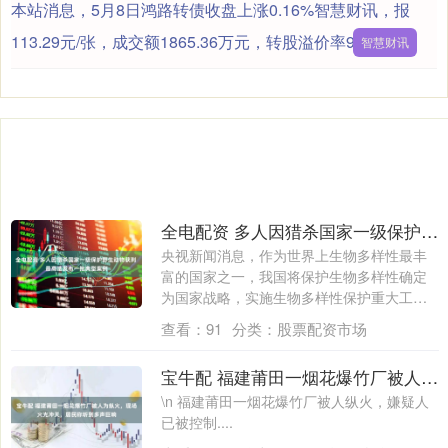
本站消息，5月8日鸿路转债收盘上涨0.16%智慧财讯，报
113.29元/张，成交额1865.36万元，转股溢价率94.1....
智慧财讯
全电配资 多人因猎杀国家一级保护野生动物获刑 最高法发布一批典型案例
央视新闻消息，作为世界上生物多样性最丰
富的国家之一，我国将保护生物多样性确定
为国家战略，实施生物多样性保护重大工
程，为全....
查看：
91
分类：
股票配资市场
宝牛配 福建莆田一烟花爆竹厂被人为纵火，现场火光冲天，居民称听到多声巨响
\n 福建莆田一烟花爆竹厂被人纵火，嫌疑人
已被控制....