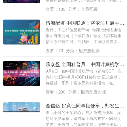
高铁穿越秦岭山脉，地质结构复杂，桥隧比
高达9....
查看：
135
分类：
金鼎配置
伍洲配资 中国联通：将依法开展手机直连卫星等业务
近日，工业和信息化部向中国联合网络通信
集团有限公司（中国联通）颁发卫星移动通
信业务经营许可。9月8日，中国联通发文表
示，....
查看：
73
分类：
配资股配资
乐众盈 全国科普月：中国计算机学会将举办超200场活动
9月6日，由中国计算机学会（简称CCF）主
办的“全国科普月-CCF科普行动”正式启动，
将通过一系列丰富多元的科普活动，在....
查看：
200
分类：
股票配资市场
金信达 好意让同事搭便车，却发生车祸致其受伤，车主要赔偿吗？
湖北十堰的王某好心让熟人免费搭便车，没
想到突发车祸，造成车上两名乘客不同程度
受伤。不仅自己的车辆受损，还被搭便车的