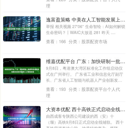
理
逸富盈策略 中美在人工智能发展上的差异
举报 相关视频 27'06'' 生命智绘：AI如何解锁
生命密码？丨WAIC大放送 281 昨天 ....
查看：
166
分类：
股票配资市场
维嘉优配平台 广东：加快研制一批具有区域特色、能解决实际问题的人工智能标准
9月8日，粤港澳大湾区标准化工作组启动仪
式在广州举行。 广东省工业和信息化厅副厅
长、广东省人工智能与机器人产业创新发展
工....
查看：
193
分类：
股票配资平台个人代
理
大资本优配 西十高铁正式启动全线铺轨
由西成客专陕西公司建设的西（安）十
（堰）高铁9月8日正式启动全线铺轨。 西十