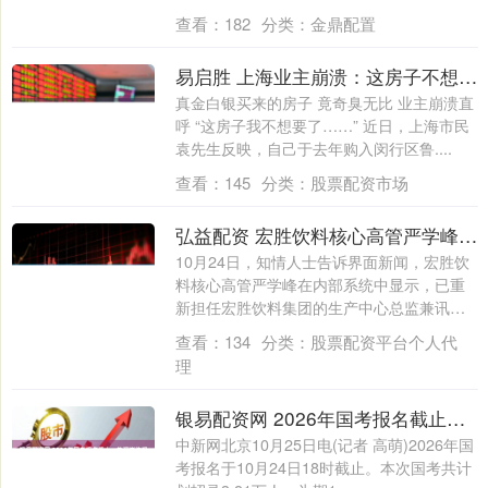
乘客索....
查看：
182
分类：
金鼎配置
易启胜 上海业主崩溃：这房子不想要了！花了真金白银，买到的居然是臭房……
真金白银买来的房子 竟奇臭无比 业主崩溃直
呼 “这房子我不想要了……” 近日，上海市民
袁先生反映，自己于去年购入闵行区鲁....
查看：
145
分类：
股票配资市场
弘益配资 宏胜饮料核心高管严学峰已重回原岗位
10月24日，知情人士告诉界面新闻，宏胜饮
料核心高管严学峰在内部系统中显示，已重
新担任宏胜饮料集团的生产中心总监兼讯尔
公....
查看：
134
分类：
股票配资平台个人代
理
银易配资网 2026年国考报名截止，热门岗位超六千人争一岗
中新网北京10月25日电(记者 高萌)2026年国
考报名于10月24日18时截止。本次国考共计